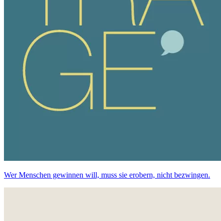
Wer Menschen gewinnen will, muss sie erobern, nicht bezwingen.